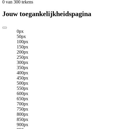
0 van 300 tekens
Jouw toegankelijkheidspagina
0
px
50
px
100
px
150
px
200
px
250
px
300
px
350
px
400
px
450
px
500
px
550
px
600
px
650
px
700
px
750
px
800
px
850
px
900
px