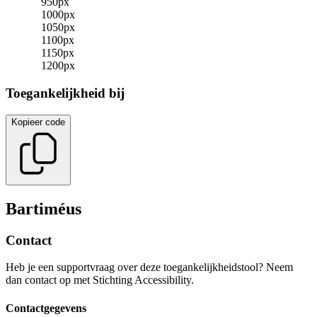
950
px
1000
px
1050
px
1100
px
1150
px
1200
px
Toegankelijkheid bij
Kopieer code
Bartiméus
Contact
Heb je een supportvraag over deze toegankelijkheidstool? Neem
dan contact op met Stichting Accessibility.
Contactgegevens